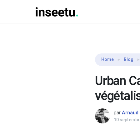
Vous lisez :
Urban Canopee, le mobilier urbain pour
Home
Blog
Urban Ca
végétalis
par
Arnaud
10 septembr