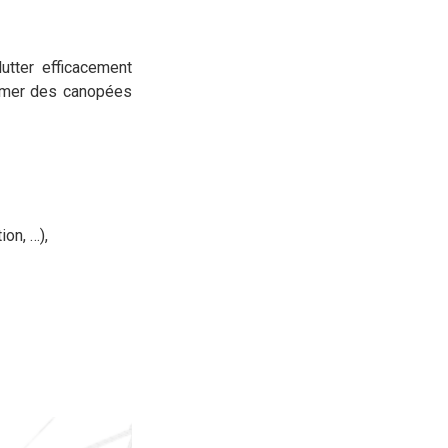
utter efficacement
ormer des canopées
on, …),