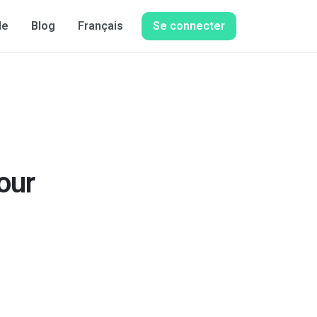
de
Blog
Français
Se connecter
Share this:
our