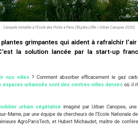
Canopée installée à l'Ecole des Ponts à Paris (©Lydia Lifife / Urban Canopee 2020)
plantes grimpantes qui aident à rafraîchir l’ai
C’est la solution lancée par la start-up fran
hir nos villes
? Comment absorber efficacement le gaz car
s espaces urbanisés sont des centres-villes denses
où il 
mobilier urbain végétalisé
imaginé par Urban Canopee, une s
ur-Marne, par une équipe de chercheurs de l’Ecole Nationale de
génieure AgroParisTech, et Hubert Michaudet, maître de confér