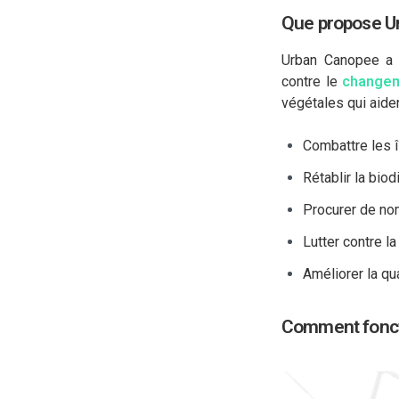
Que propose U
Urban Canopee a 
contre le
changem
végétales qui aiden
Combattre les î
Rétablir la biod
Procurer de nom
Lutter contre la 
Améliorer la qua
Comment foncti