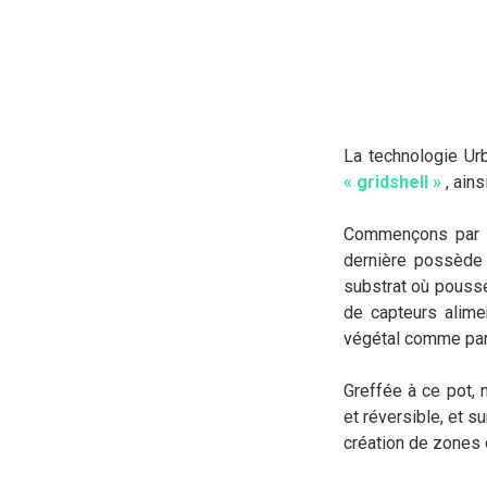
La technologie Ur
« gridshell »
, ain
Commençons par
dernière possède d
substrat où pousse
de capteurs alime
végétal comme par 
Greffée à ce pot, 
et réversible, et s
création de zones d