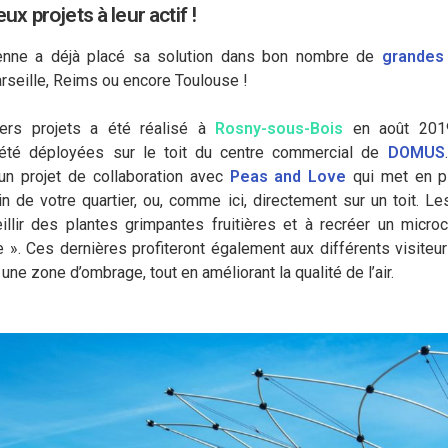
x projets à leur actif !
sienne a déjà placé sa solution dans bon nombre de
grandes 
seille, Reims ou encore Toulouse !
ers projets a été réalisé à
Rosny-sous-Bois
en août 201
 été déployées sur le toit du centre commercial de
DOMUS
un projet de collaboration avec
Peas and Love
qui met en p
n de votre quartier, ou, comme ici, directement sur un toit. 
illir des plantes grimpantes fruitières et à recréer un microc
ne ». Ces dernières profiteront également aux différents visiteur
 une zone d’ombrage, tout en améliorant la qualité de l’air.