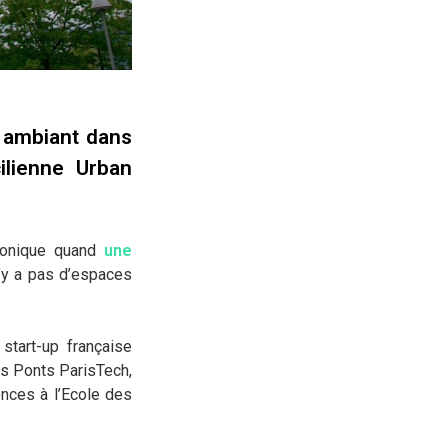
r ambiant dans
cilienne Urban
bonique quand
une
n’y a pas d’espaces
tart-up française
s Ponts ParisTech,
ences à l’Ecole des