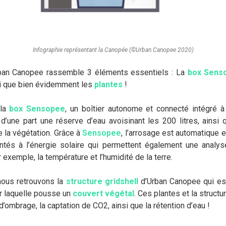
Infographie représentant la Canopée (©Urban Canopee 2020)
ban Canopee rassemble 3 éléments essentiels : La
box Sens
si que bien évidemment les
plantes
!
 la
box Sensopee
, un boîtier autonome et connecté intégré à 
’une part une réserve d’eau avoisinant les 200 litres, ainsi q
 la végétation. Grâce à
Sensopee
, l’arrosage est automatique et
ntés à l’énergie solaire qui permettent également une anal
exemple, la température et l’humidité de la terre.
nous retrouvons la
structure gridshell
d’Urban Canopee qui est
ur laquelle pousse un
couvert végétal
. Ces plantes et la structu
’ombrage, la captation de CO2, ainsi que la rétention d’eau !