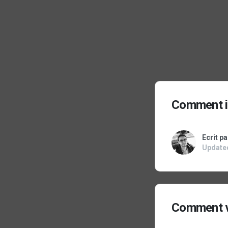
Comment in
Ecrit p
Update
Comment vi