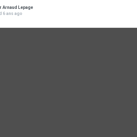
ar Arnaud Lepage
d 6 ans ago