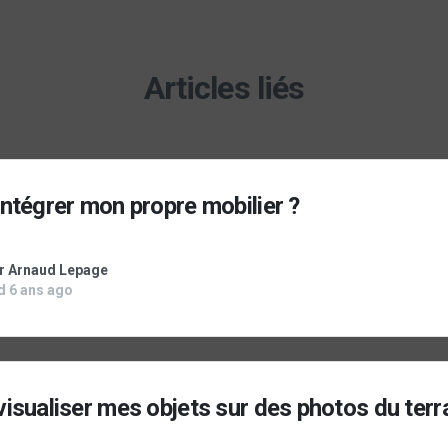
Articles liés
tégrer mon propre mobilier ?
ar Arnaud Lepage
d 6 ans ago
sualiser mes objets sur des photos du terra