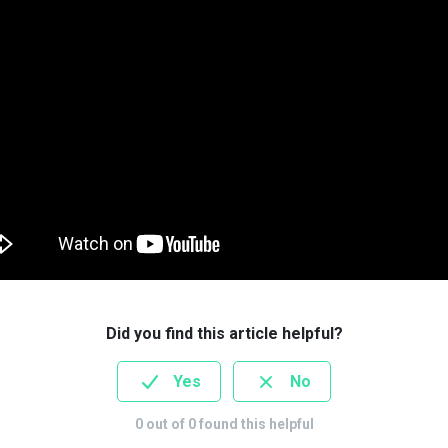
Did you find this article helpful?
Yes
No
0
out of
0
found this helpful