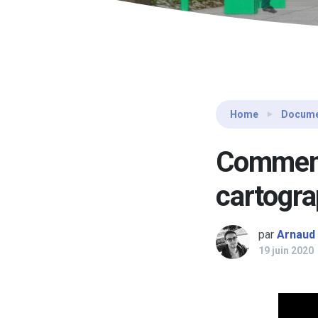
Home
Docume
Comment
cartogra
par
Arnaud
19 juin 2020